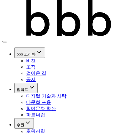
bbb 코리아
비전
조직
걸어온 길
공시
임팩트
디지털 기술과 사람
다문화 포용
참여문화 확산
파트너쉽
후원
후원신청