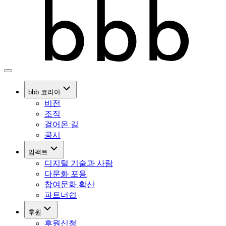
bbb 코리아
비전
조직
걸어온 길
공시
임팩트
디지털 기술과 사람
다문화 포용
참여문화 확산
파트너쉽
후원
후원신청