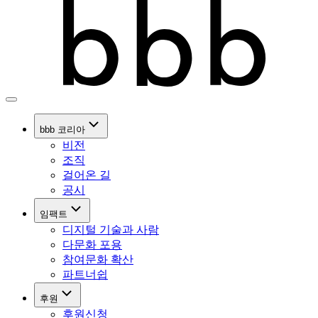
bbb 코리아
비전
조직
걸어온 길
공시
임팩트
디지털 기술과 사람
다문화 포용
참여문화 확산
파트너쉽
후원
후원신청