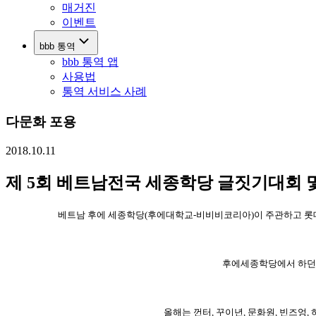
매거진
이벤트
bbb 통역
bbb 통역 앱
사용법
통역 서비스 사례
다문화 포용
2018.10.11
제 5회 베트남전국 세종학당 글짓기대회 및
베트남 후에 세종학당
(
후에대학교
-
비비비코리아
)
이 주관하고 
후에세종학당에서 하던 
올해는 껀터
,
꾸이년
,
문화원
,
빈즈엉
,