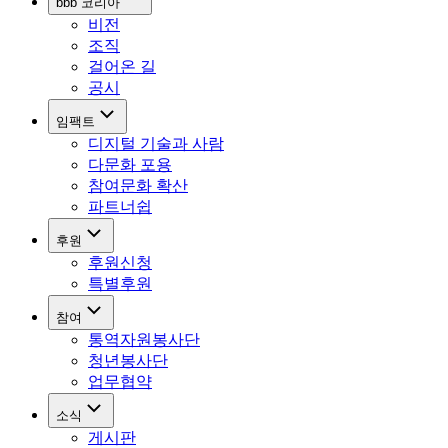
bbb 코리아
비전
조직
걸어온 길
공시
임팩트
디지털 기술과 사람
다문화 포용
참여문화 확산
파트너쉽
후원
후원신청
특별후원
참여
통역자원봉사단
청년봉사단
업무협약
소식
게시판