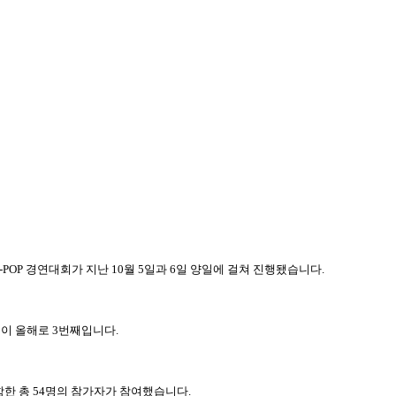
-POP
경연대회가 지난
10
월
5
일과
6
일 양일에 걸쳐 진행됐습니다
.
것이 올해로
3
번째입니다
.
함한 총
54
명의 참가자가 참여했습니다
.