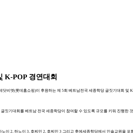
 K-POP 경연대회
롯데닷비엣
(
롯데홈쇼핑
)
이 후원하는 제
5
회 베트남전국 세종학당 글짓기대회 및
K
글짓기대회를 베트남 전국 세종학당이 참여할 수 있도록 규모를 키워 진행한 
하노이
2,
하노이
3,
호찌민
2,
호찌민
3
그리고 후에세종학당에서 인솔교원을 포