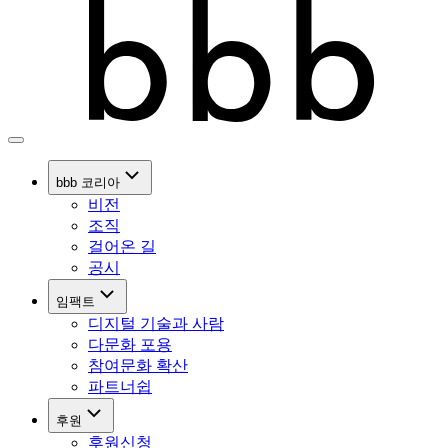
bbb 코리아
비전
조직
걸어온 길
공시
임팩트
디지털 기술과 사람
다문화 포용
참여문화 확산
파트너쉽
후원
후원신청