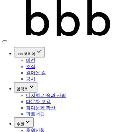
bbb 코리아
비전
조직
걸어온 길
공시
임팩트
디지털 기술과 사람
다문화 포용
참여문화 확산
파트너쉽
후원
후원신청