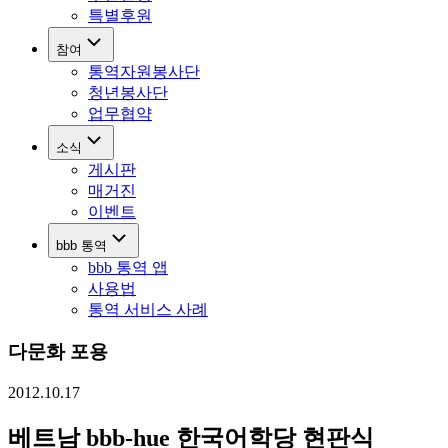
특별후원
참여
통역자원봉사단
청년봉사단
업무협약
소식
게시판
매거진
이벤트
bbb 통역
bbb 통역 앱
사용법
통역 서비스 사례
다문화 포용
2012.10.17
베트남 bbb-hue 한국어학당 현판식