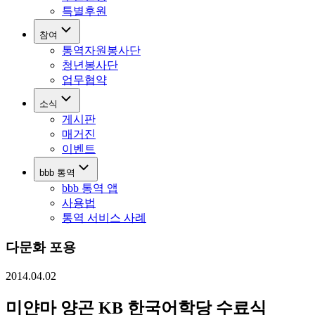
특별후원
참여
통역자원봉사단
청년봉사단
업무협약
소식
게시판
매거진
이벤트
bbb 통역
bbb 통역 앱
사용법
통역 서비스 사례
다문화 포용
2014.04.02
미얀마 양곤 KB 한국어학당 수료식