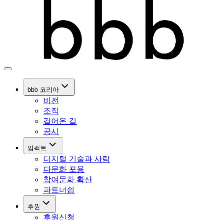
bbb 코리아
비전
조직
걸어온 길
공시
임팩트
디지털 기술과 사람
다문화 포용
참여문화 확산
파트너쉽
후원
후원신청