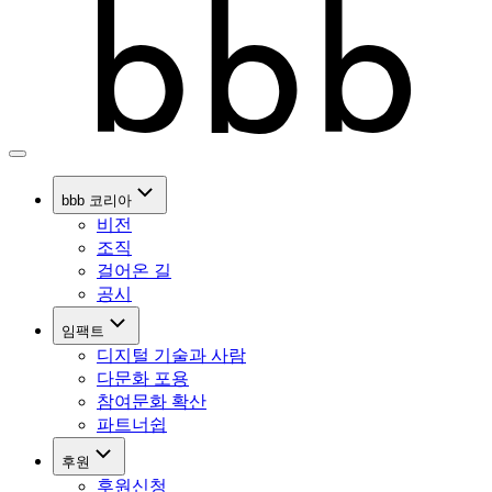
bbb 코리아
비전
조직
걸어온 길
공시
임팩트
디지털 기술과 사람
다문화 포용
참여문화 확산
파트너쉽
후원
후원신청