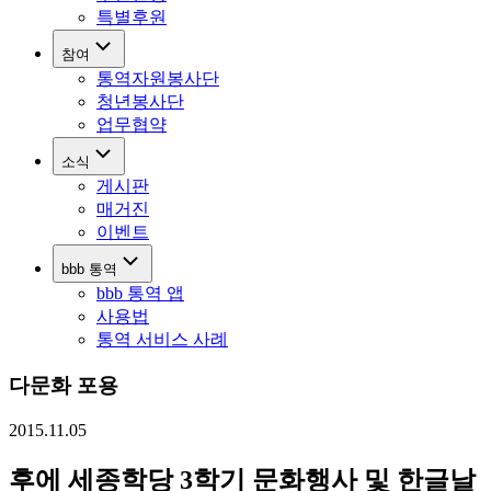
특별후원
참여
통역자원봉사단
청년봉사단
업무협약
소식
게시판
매거진
이벤트
bbb 통역
bbb 통역 앱
사용법
통역 서비스 사례
다문화 포용
2015.11.05
후에 세종학당 3학기 문화행사 및 한글날