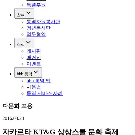
특별후원
참여
통역자원봉사단
청년봉사단
업무협약
소식
게시판
매거진
이벤트
bbb 통역
bbb 통역 앱
사용법
통역 서비스 사례
다문화 포용
2016.03.23
자카르타 KT&G 상상스쿨 문화 축제