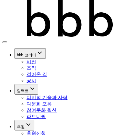
bbb 코리아
비전
조직
걸어온 길
공시
임팩트
디지털 기술과 사람
다문화 포용
참여문화 확산
파트너쉽
후원
후원신청