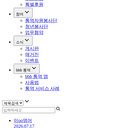
특별후원
참여
통역자원봉사단
청년봉사단
업무협약
소식
게시판
매거진
이벤트
bbb 통역
bbb 통역 앱
사용법
통역 서비스 사례
이oo
영어
2026.07.17