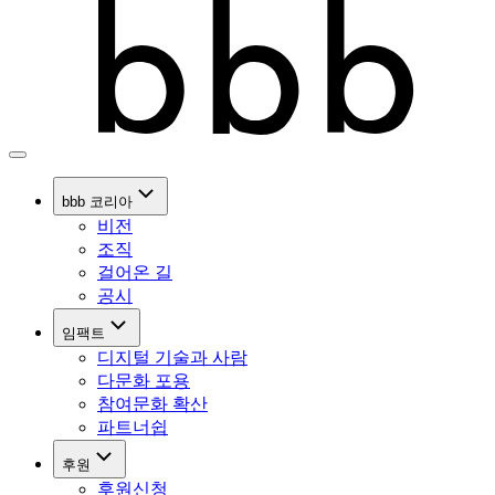
bbb 코리아
비전
조직
걸어온 길
공시
임팩트
디지털 기술과 사람
다문화 포용
참여문화 확산
파트너쉽
후원
후원신청