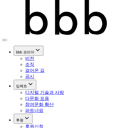
bbb 코리아
비전
조직
걸어온 길
공시
임팩트
디지털 기술과 사람
다문화 포용
참여문화 확산
파트너쉽
후원
후원신청