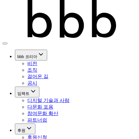
bbb 코리아
비전
조직
걸어온 길
공시
임팩트
디지털 기술과 사람
다문화 포용
참여문화 확산
파트너쉽
후원
후원신청