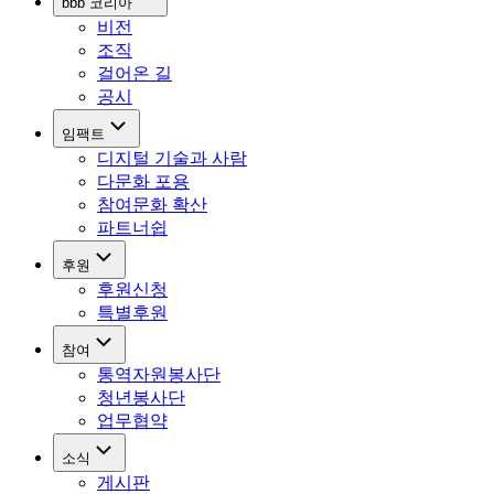
bbb 코리아
비전
조직
걸어온 길
공시
임팩트
디지털 기술과 사람
다문화 포용
참여문화 확산
파트너쉽
후원
후원신청
특별후원
참여
통역자원봉사단
청년봉사단
업무협약
소식
게시판