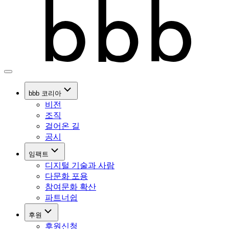
bbb 코리아
비전
조직
걸어온 길
공시
임팩트
디지털 기술과 사람
다문화 포용
참여문화 확산
파트너쉽
후원
후원신청