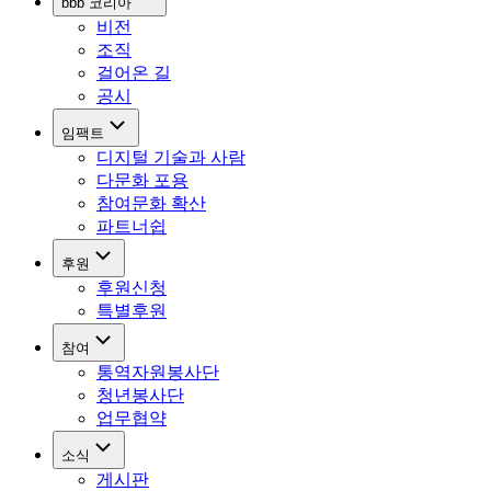
bbb 코리아
비전
조직
걸어온 길
공시
임팩트
디지털 기술과 사람
다문화 포용
참여문화 확산
파트너쉽
후원
후원신청
특별후원
참여
통역자원봉사단
청년봉사단
업무협약
소식
게시판