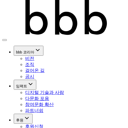
bbb 코리아
비전
조직
걸어온 길
공시
임팩트
디지털 기술과 사람
다문화 포용
참여문화 확산
파트너쉽
후원
후원신청