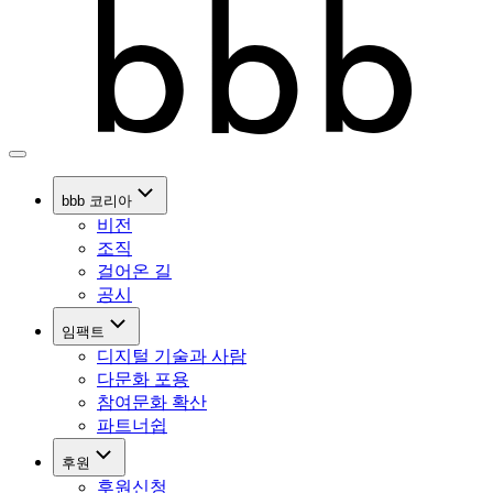
bbb 코리아
비전
조직
걸어온 길
공시
임팩트
디지털 기술과 사람
다문화 포용
참여문화 확산
파트너쉽
후원
후원신청