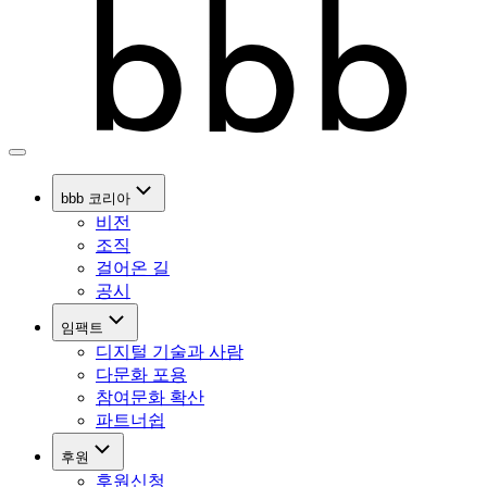
bbb 코리아
비전
조직
걸어온 길
공시
임팩트
디지털 기술과 사람
다문화 포용
참여문화 확산
파트너쉽
후원
후원신청